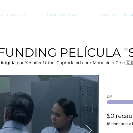
nes somos
largometrajes
cortometraj
UNDING PELÍCULA "
irigida por Yennifer Uribe. Coproducida por Monociclo Cine
🇨
0%
$0 recau
18 donantes a 