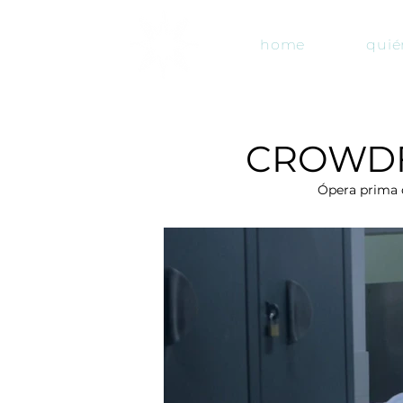
home
quié
CROWDF
Ópera prima d