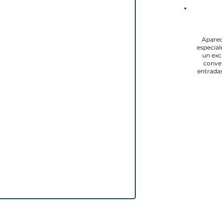
Aparec
especial
un exc
conver
entradas