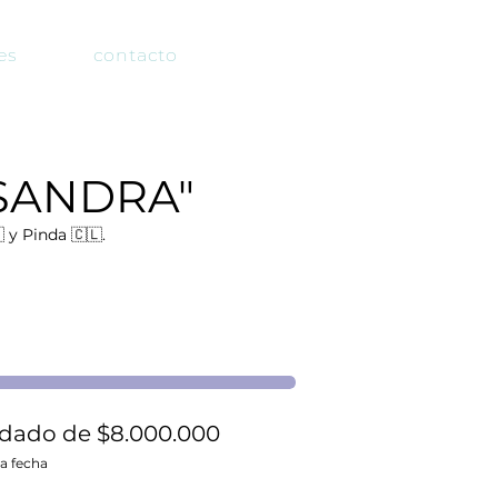
es
contacto
SANDRA"

y Pinda 🇨🇱.
dado de $8.000.000
la fecha